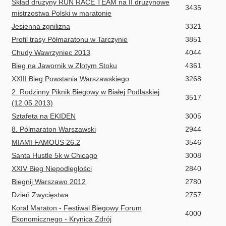
Skład drużyny RUN RACE TEAM na II drużynowe
3435
mistrzostwa Polski w maratonie
Jesienna zgnilizna
3321
Profil trasy Półmaratonu w Tarczynie
3851
Chudy Wawrzyniec 2013
4044
Bieg na Jawornik w Złotym Stoku
4361
XXIII Bieg Powstania Warszawskiego
3268
2. Rodzinny Piknik Biegowy w Białej Podlaskiej
3517
(12.05.2013)
Sztafeta na EKIDEN
3005
8. Pólmaraton Warszawski
2944
MIAMI FAMOUS 26.2
3546
Santa Hustle 5k w Chicago
3008
XXIV Bieg Niepodległości
2840
Biegnij Warszawo 2012
2780
Dzień Zwycięstwa
2757
Koral Maraton - Festiwal Biegowy Forum
4000
Ekonomicznego - Krynica Zdrój