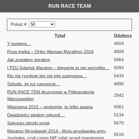
RUN RACE TEAM
Pokaż #
Tytuł
Odsłony
Y quisiera…
4559
Poza logiką – Orlen Warsaw Marathon 2016
4809
Jak zostałem góralem
5964
I PZU Gdańsk Maraton – bieganie to nie wszystko…
5093
Kto nie ryzykuje ten nie pije szampana…
5433
Szkoda, że już nareszcie…
4890
RUN RACE TEM drużynowo w Półmaratonie
2942
Warszawskim
Wiązowna 2015 – spokojnie, to tylko awaria
5061
Dwadzieści siedem sekund ...
5134
Sukcesu cierpki smak
5670
Maraton Wrocławski 2014 - Moja wrocławska anty-
6516
życiówka, czyli czego NIE robić przed maratonem.