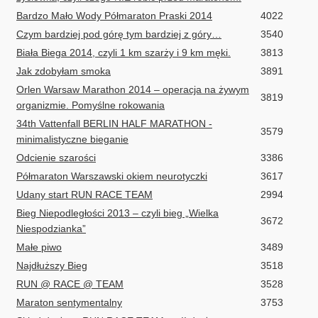
Bardzo Mało Wody Półmaraton Praski 2014
4022
Czym bardziej pod górę tym bardziej z góry…
3540
Biała Biega 2014, czyli 1 km szarży i 9 km męki.
3813
Jak zdobyłam smoka
3891
Orlen Warsaw Marathon 2014 – operacja na żywym
3819
organizmie. Pomyślne rokowania
34th Vattenfall BERLIN HALF MARATHON -
3579
minimalistyczne bieganie
Odcienie szarości
3386
Półmaraton Warszawski okiem neurotyczki
3617
Udany start RUN RACE TEAM
2994
Bieg Niepodległości 2013 – czyli bieg „Wielka
3672
Niespodzianka”
Małe piwo
3489
Najdłuższy Bieg
3518
RUN @ RACE @ TEAM
3528
Maraton sentymentalny
3753