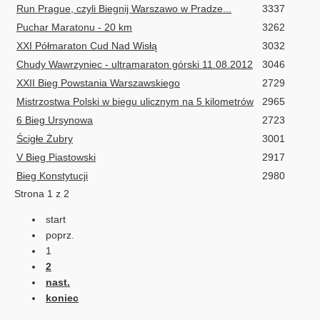
Run Prague, czyli Biegnij Warszawo w Pradze...
3337
Puchar Maratonu - 20 km
3262
XXI Półmaraton Cud Nad Wisłą
3032
Chudy Wawrzyniec - ultramaraton górski 11.08.2012
3046
XXII Bieg Powstania Warszawskiego
2729
Mistrzostwa Polski w biegu ulicznym na 5 kilometrów
2965
6 Bieg Ursynowa
2723
Ścigłe Żubry
3001
V Bieg Piastowski
2917
Bieg Konstytucji
2980
Strona 1 z 2
start
poprz.
1
2
nast.
koniec